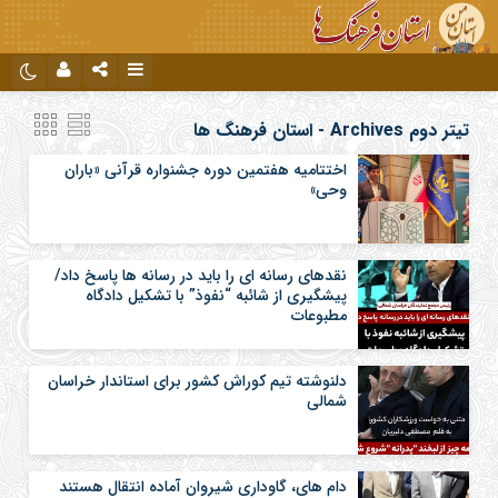
نام کاربری یا نشانی ایمیل
اینستاگرام
تلگرام
تیتر دوم Archives - استان فرهنگ ها
اختتامیه هفتمین دوره جشنواره قرآنی «باران
وحی»
رمز عبور
نقدهای رسانه ای را باید در رسانه ها پاسخ داد/
مرا به خاطر بسپار
پیشگیری از شائبه “نفوذ” با تشکیل دادگاه
مطبوعات
دلنوشته تیم کوراش کشور برای استاندار خراسان
شمالی
دام های، گاوداری شیروان آماده انتقال هستند