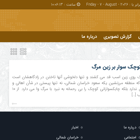
بر با : Friday - 7 - August - 2026
ساعت :
10:06:14
گزارش تصویری
درباره ما
درباره ما
وچک سوار بر زین مرگ
 روی زین اسب قد می کشند و تنها دلخوشی آنها تاختن در زادگاهشان است
ه منطقه مرزنشین یکه سعود خراسان شمالی، نه تنها پیستی در شأن اهالی و
اسب های نجیبش ندارد بلکه چابکسوارانی کوچک را بی رحمانه به نبرد با مرگ وا می دارد. از ۱۰
 […]
درباره ما
اخبار
اجتماعی
خراسان شمالی