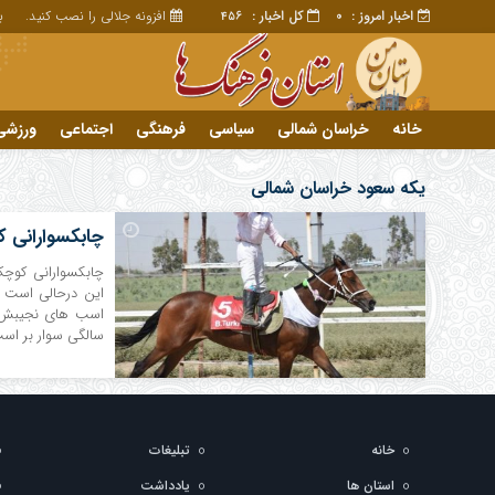
اخبار امروز :
کل اخبار :
افزونه جلالی را نصب کنید.
برا
456
0
خانه
خراسان شمالی
سیاسی
فرهنگی
اجتماعی
ورزشی
تبلیغات
خانه
یکه سعود خراسان شمالی
چابکسوارانی ک
چابکسوارانی کوچک
این درحالی است ک
سالگی سوار بر اسب
خانه
تبلیغات
استان ها
یادداشت