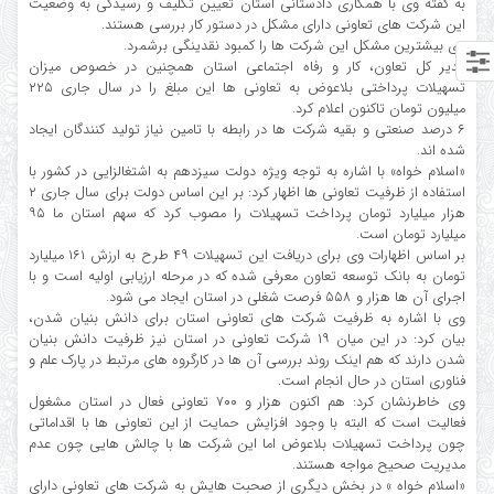
به گفته وی با همکاری دادستانی استان تعیین تکلیف و رسیدگی به وضعیت
این شرکت های تعاونی دارای مشکل در دستور کار بررسی هستند.
وی بیشترین مشکل این شرکت ها را کمبود نقدینگی برشمرد.
مدیر کل تعاون، کار و رفاه اجتماعی استان همچنین در خصوص میزان
تسهیلات پرداختی بلاعوض به تعاونی ها این مبلغ را در سال جاری ۲۲۵
میلیون تومان تاکنون اعلام کرد.
۶ درصد صنعتی و بقیه شرکت ها در رابطه با تامین نیاز تولید کنندگان ایجاد
شده اند.
«اسلام خواه» با اشاره به توجه ویژه دولت سیزدهم به اشتغالزایی در کشور با
استفاده از ظرفیت تعاونی ها اظهار کرد: بر این اساس دولت برای سال جاری ۲
هزار میلیارد تومان پرداخت تسهیلات را مصوب کرد که سهم استان ما ۹۵
میلیارد تومان است.
بر اساس اظهارات وی برای دریافت این تسهیلات ۴۹ طرح به ارزش ۱۶۱ میلیارد
تومان به بانک توسعه تعاون معرفی شده که در مرحله ارزیابی اولیه است و با
اجرای آن ها هزار و ۵۵۸ فرصت شغلی در استان ایجاد می شود.
وی با اشاره به ظرفیت شرکت های تعاونی استان برای دانش بنیان شدن،
بیان کرد: در این میان ۱۹ شرکت تعاونی در استان نیز ظرفیت دانش بنیان
شدن دارند که هم اینک روند بررسی آن ها در کارگروه های مرتبط در پارک علم و
فناوری استان در حال انجام است.
وی خاطرنشان کرد: هم اکنون هزار و ۷۰۰ تعاونی فعال در استان مشغول
فعالیت است که البته با وجود افزایش حمایت از این تعاونی ها با اقداماتی
چون پرداخت تسهیلات بلاعوض اما این شرکت ها با چالش هایی چون عدم
مدیریت صحیح مواجه هستند.
«اسلام خواه » در بخش دیگری از صحبت هایش به شرکت های تعاونی دارای