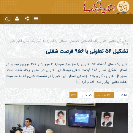
نام کاربری یا نشانی ایمیل
اینستاگرام
تلگرام
مدیر کل تعاون کار و رفاه اجتماعی خراسان شمالی با اشاره به آمار یک سال اخیر خبر
دیدگاه های ارسال شده توسط شما، پس از تایید توسط تیم مدیریت در وب
داد:
منتشر خواهد شد.
تشکیل ۵۶ تعاونی با ۹۵۶ فرصت شغلی
رمز عبور
پیام هایی که حاوی تهمت یا افترا باشد منتشر نخواهد شد.
پیام هایی که به غیر از زبان فارسی یا غیر مرتبط باشد منتشر نخواهد شد.
طی یک سال گذشته ۵۶ تعاونی با مجموع سرمایه ۶ میلیارد و ۴۰۰ میلیون تومان در
استان تشکیل شد و ۹۵۶ فرصت شغلی توسط این تعاونی در استان ایجاد شده است.
مدیر کل تعاون ، کار و رفاه اجتماعی استان این خبر را در نشست خبری که به مناسبت
مرا به خاطر بسپار
هفته تعاون برگزار شد اعلام کرد […]
انتشار :
- ۸:۱۷ ب.ظ
کد خبر :
519