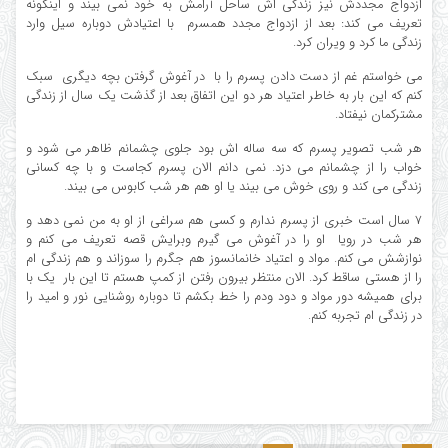
ازدواج مجددش نیز زندگی اش ساحل آرامش به خود نمی بیند و اینگونه
تعریف می کند: بعد از ازدواج مجدد همسرم با اعتیادش دوباره سیل وارد
زندگی ما کرد و ویران کرد.
می خواستم غم از دست دادن پسرم را با در آغوش گرفتن بچه دیگری سبک
کنم که این بار به خاطر اعتیاد هر دو این اتفاق بعد از گذشت یک سال از زندگی
مشترکمان نیفتاد.
هر شب تصویر پسرم که سه ساله اش بود جلوی چشمانم ظاهر می شود و
خواب را از چشمانم می دزد. نمی دانم الان پسرم ‌کجاست و با چه کسانی
زندگی می کند و روی خوش می بیند یا او هم هر شب کابوس می بیند.
۷ سال است خبری از پسرم ندارم و کسی هم سراغی از او به من نمی دهد و
هر شب در رویا او را در آغوش می گیرم وبرایش قصه تعریف می کنم و
نوازشش می کنم. مواد و اعتیاد خانمانسوز هم جگرم را سوزاند و هم زندگی ام‌
را از هستی ساقط کرد. الان منتظر بیرون رفتن از کمپ هستم تا این بار یک با
برای همیشه دور مواد و دود ودم را خط بکشم تا دوباره روشنایی نور و امید را
در زندگی ام تجربه کنم.