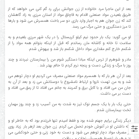
بعد از این ماجرا مرد خانواده از زن جوانش برای رد گم کنی می خواهد که از
طریق بلعیدن مواد صنعتی اقدام به قاچاق مواد از استان مرزی به زاد گاهشان
کند که زن جوان هم به اجبار وارد بازی دو سر باخت همسرش می شود و بارها
تا مرز دستگیری و حتی مرگ می رسد.
او می گوید: یک بار حدود نیم کیلو کریستال را در یک شهر مرزی بلعیدم و به
سلامت تا خانه و کاشانه مان رساندم که قبل از اینکه بتوانم همه مواد را از
شکمم خارج کنم مقداری مواد داخل شکمم باز شد و بیهوش شدم.
مادر و شوهرم از ترس اینکه مبادا دستگیر شوم من را بیمارستان نبردند و چند
روز با مرگ و زندگی دست و پنجه نرم کردم تا حالم بهتر شد .
بعد از آن هر بار که با همسرم مواد صنعتی مصرف می کردیم او دچار توهم می
شد و به من تهمت ناروا و ارتباط نامشروع با دوستانش می زد و بعد از آن به
جان من می افتاد و با کابل برق و کمربند به جانم می افتاد تا از رمق می افتاد و
دست بر می داشت.
حتی یک بار با یک جسم نوک تیز به شدت به من آسیب زد و چند روز مهمان
تخت بیمارستان شدم .
دیگر زندگی برایم جهنم شده بود و فقط امیدم تنها فرزندم بود که به خاطر او و
نگه داشتن او در آغوش خودم تحمل می کردم. زن جوان بعد ازهر بار زیاد روی
در مصرف مواد دچار توهم می شود و دست به خود زنی و حتی خودکشی می
زد و هر بار توسط همسرش نجات می یافت.