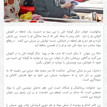
سالهاست خواب جگر گوشه اش را می بیند و حسرت یک لحظه در آغوش
گرفتن او را دارد . فکر پسر ۱۰ ساله اش که از سه سالگی او را ندیده بی تابش
کرده و هر دم و هر لحظه در خیالش دست نوازش بر سرش می کشد . در واقع
مواد مخدر، دزد بچه اش شد و او را از هستی ساقط کرد .
حالا زن جوان ۷ سال است که شب ها در رویا جگر گوشه اش را در آغوش
می گیرد و گاهی پریشان حال از خواب می پرد و دوباره به گوشه ای خیره می
شود تا خوابش ببرد وپسرش را دوباره در آغوش بگیرد.
دخترک سن و سالی چندانی نداشت که سر سفره عقد مردی می نشیند که نه
مهری بر دل دارد و نه مسولیت سرش می شود و تنها هنرش لاابالی و
سوداگری است.
مرد خانواده پرخاشگر و شکاک است این هم حاصل دوستی اش با مواد
صنعتی است که مدام بر اسب توهم می نشست و بر تن رنجور زن جوان
تازیانه می تاخت.
زن لاغر اندام و پژمرده از نیش مواد و غم دوری فرزندش چادر روی سرش را