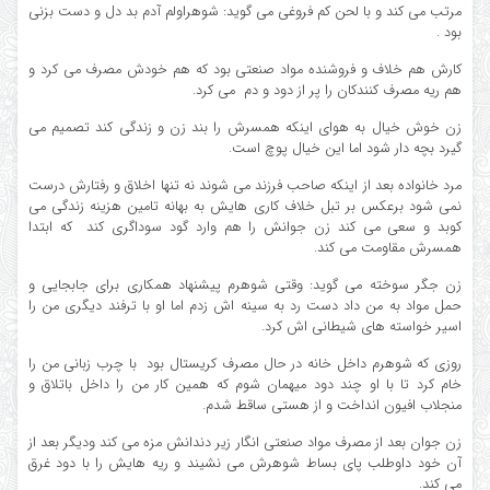
مرتب می کند و با لحن کم فروغی می گوید: شوهراولم آدم بد دل و دست بزنی
بود .
کارش هم خلاف و فروشنده مواد صنعتی بود که هم خودش مصرف می کرد و
هم ریه مصرف کنندکان را پر از دود و دم می کرد.
زن خوش خیال به هوای اینکه همسرش را بند زن و زندگی کند تصمیم می
گیرد بچه دار شود اما این خیال پوچ است.
مرد خانواده بعد از اینکه صاحب فرزند می شوند نه تنها اخلاق و رفتارش درست
نمی شود برعکس بر تبل خلاف ‌کاری هایش به بهانه تامین هزینه زندگی می
کوبد و سعی می کند زن جوانش را هم وارد گود سوداگری کند که ابتدا
همسرش مقاومت می کند.
زن جگر سوخته می گوید: وقتی شوهرم‌ پیشنهاد همکاری برای جابجایی و
حمل مواد به من داد دست رد به سینه اش زدم اما او با ترفند دیگری من را
اسیر خواسته های شیطانی اش کرد.
روزی که شوهرم داخل خانه در حال مصرف کریستال بود با چرب زبانی من را
خام کرد تا با او چند دود میهمان شوم که همین کار من را داخل باتلاق و
منجلاب افیون انداخت و از هستی ساقط شدم.
زن جوان بعد از مصرف مواد صنعتی انگار زیر دندانش مزه می کند ودیگر بعد از
آن خود داوطلب پای بساط شوهرش می نشیند و ریه هایش را با دود غرق
می کند.