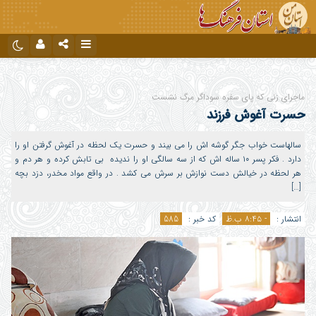
نام کاربری یا نشانی ایمیل
اینستاگرام
تلگرام
ماجرای زنی که پای سفره سوداگر مرگ نشست
دیدگاه های ارسال شده توسط شما، پس از تایید توسط تیم مدیریت در وب
حسرت آغوش فرزند
منتشر خواهد شد.
رمز عبور
پیام هایی که حاوی تهمت یا افترا باشد منتشر نخواهد شد.
پیام هایی که به غیر از زبان فارسی یا غیر مرتبط باشد منتشر نخواهد شد.
سالهاست خواب جگر گوشه اش را می بیند و حسرت یک لحظه در آغوش گرفتن او را
دارد . فکر پسر ۱۰ ساله اش که از سه سالگی او را ندیده بی تابش کرده و هر دم و
هر لحظه در خیالش دست نوازش بر سرش می کشد . در واقع مواد مخدر، دزد بچه
مرا به خاطر بسپار
[…]
انتشار :
- ۸:۴۵ ب.ظ
کد خبر :
585