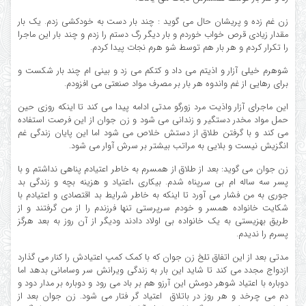
زن غم زده و پریشان حال می گوید : چند بار دست به خودکشی زدم. یک بار
مقدار زیادی قرص خواب خوردم و بار دیگر رگ دستم را زدم و چند بار این ماجرا
را تکرار کردم و هر بار هم توسط شو هرم نجات پیدا کردم.
شوهرم خیلی آزار و اذیتم می داد و کتکم می زد و بینی ام چند بار شکست و
برای رهایی از غم واندوه هر بار بر مصرف مواد صنعتی می افزودم‌.
این ماجرای آزار واذیت مرد زورگو مدتی ادامه پیدا می کند تا اینکه روزی حین
حمل مواد مخدر دستگیر و زندانی می شود و زن جوان از این فرصت استفاده
می کند و با گرفتن طلاق از دستش خلاص می شود اما این پایان زندگی غم
انگزیش نیست و بلایی به مراتب بیشتر بر سرش آوار می شود.
زن جوان می گوید: بعد از طلاق از همسرم به خاطر اعتیادم پناهی نداشتم و با
پسر سه ساله ام بی سرپناه شدم. بیکاری ،اعتیاد و هزینه بچه و زندگی بد
جوری به من فشار می آورد تا اینکه به خاطر شرایط بد اقتصادی و اعتیادم با
شکایت خانواده همسر و خودم سرپرستی تنها فرزندم را از من گرفتند و از
طریق بهزیستی به یک خانواده بی اولاد دادند ودیگر از آن روز به بعد هرگز
پسرم را ندیدم.
مدتی بعد از این اتفاق تلخ زن جوان که با کمک کمپ اعتیادش را ‌کنار می گذارد
ازدواج مجدد می کند تا شاید این بار به زندگی ویرانش سر وسامانی بدهد اما
دوباره با اعتیاد شوهر دومش این آرزو هم بر باد می رود و دوباره بر مدار دود و
دم می چرخد و هر روز در باتلاق اعتیاد گر فتار می شود. زن جوان بعد از