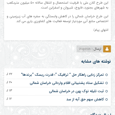
این طرح کلان ملی با ظرفیت استحصال و انتقال سالانه ۵۰ میلیون مترمکعب
به شهرهای بجنورد، فاروج، شیروان و اسفراین است.
این طرح خراسان شمالی را در کاهش وابستگی به سفره های آب زیرزمینی و
اختصاص منابع آبی موردنیاز توسعه فعالیت های کشاورزی یاری می کند.
انتهای پیام/
ارسال :
zupirus
نوشته های مشابه
۲۲ اردیبهشت ۱۴۰۵
تمرکز زدایی راهکار حل ” ترافیک “؛ قدرت ریسک “برندها”
۲۰ اردیبهشت ۱۴۰۵
تشکیل ستاد پشتیبانی اقلام وارداتی خراسان شمالی
۱۳ اردیبهشت ۱۴۰۵
ثبت تلیله نوک پهن در خراسان شمالی
۱۲ اردیبهشت ۱۴۰۵
کاهش سهم حق آبه از سد