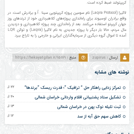
کریپتولند ضبط کرده است.
لاکیرا (Laqira Protocol) نام سومین پروژه کریپتویی سینا . اُ و برادرش است. در
واقع برادران اوسیوند برای راه‌اندازی پروژه‌های کلاهبرداری خود از ترندهای روز
جهان کریپتو استفاده می‌کنند. بعد از راه‌اندازی چند پروژه کلاهبرداری و دزدیدن
مال مردم، حالا بار دیگر با پروژه جدیدی به نام لاکیرا (Laqira) و توکن LQR
آمده تا اموال گروه دیگری از سرمایه‌گذاران ایرانی و خارجی را به تاراج ببرد.
ارسال :
zupirus
منبع :
https://hekayatgilan.ir/15179
نوشته های مشابه
۲۲ اردیبهشت ۱۴۰۵
تمرکز زدایی راهکار حل ” ترافیک “؛ قدرت ریسک “برندها”
۲۰ اردیبهشت ۱۴۰۵
تشکیل ستاد پشتیبانی اقلام وارداتی خراسان شمالی
۱۳ اردیبهشت ۱۴۰۵
ثبت تلیله نوک پهن در خراسان شمالی
۱۲ اردیبهشت ۱۴۰۵
کاهش سهم حق آبه از سد