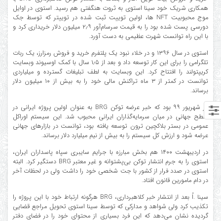
همکاری شریک خود سینا استوی به ثروت هنگفتی هم رسید. استوی در اوایل
موج محبوبیت NFT ها، اولین توییت ثبت شده در توییتر که توسط جک
دورسی پست شده بود را به قیمت سرسام‌آور ۲٫۹ میلیون دلار خریداری کرد و
با این راه توانست شهرت عظیمی به دست آورد.
استوی در سال ۱۳۹۶ و در خلاء نبود یک پلتفرم خرید و فروش رمزارز، یک ربات
تلگرامی را برای این کار توسعه داد و بعد از ۱٫۵ سال با کمک اوسیوند وبسایت
کریپتولند را افتتاح کرد. این وبسایت به لطف تبلیغات گسترده و میلیاردی
توانست در کمتر از ۳ ماه تراکنش مالی خود را به بیش از ۱۰ میلیون دلار
برساند.
در شهریور ۹۹ بود که خبر عرضه توکن BRG به عنوان اولین پروژه ایرانی در
سطح جهانی در میان سرمایه‌گذاران ایرانی محبوب شد. این سیستم اوراکل
عمومی در بستر بلاکچین ترون توسعه یافته بود، توانست در بازارهای جهانی
عرضه شود و ارزش کل سیستم را به بیش از نیم میلیارد دلار برساند.
در اردیبهشت ۱۴۰۰ هم بخش مبارزه با جرایم سایبری سپاه پاسداران ایران،
استوی را به جرم انتشار توکن بی‌پشتوانه و غیر معتبر BRG دستگیر کرد. البته
استوی در صدد فرار از کشور با جت شخصی خود را داشت ولی در لحظات آخر
در دام مامورین قانون افتاد.
سینا .اُ بعد از انتشار خبر کلاهبرداری، BRG هرگونه ارتباط خود با این پروژه را
تکذیب کرد ولی شواهد و مدارکی که توسط سینا استوی تحویل مراجع قضایی
گردیده نشان می‌دهد که این فرد بسیاری از محتوای خود را در فضای دفتر