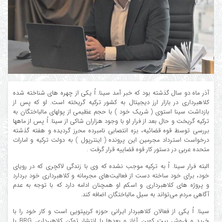
آذر ماه دو سال گذشته بود که خبر آمد سینا. اُ یکی از چهره های شناخته شده
کلاهبرداری در بازار ارز دیجیتال به کشور ترکیه گریخته است. او که پس از
بازداشت سینا استوی ( شریک خود ) با حجم عظیمی از پولهای مالباختگان به
ترکیه گریخت و حال بعد از فرار او با وجود هزاران شاکی از سینا. اُ پس از ماهها
بررسی توسط قوه قضائیه، بزه انتصابی نامبرده محرز گردیده و هفته گذشته
درخواست استرداد مجرمین این پرونده ( اینترپول ) به دولت ترکیه و امارات
متحده عربی در دستور کار قوه قضاییه قرار گرفت .
البته فرار سینا. اُ به ترکیه موجب نشده که وی با زندگی لاکچری که در رویای
خود، برای خود ساخته دست از فعالیت‌های مجرمانه و کلاهبرداری خود بردارد
و پروژه های کلاهبرداری و اسکم او همچنان ادامه دارد که با توجه به عدم
آگاهی مردم می‌تواند به سیل مالباختگان اضافه کند.
سینا. اُ یکی از فعالان کلاهبردار ایرانی حوزه کریپتویی است و کار خود را با
خرید و فروش بیت کوین آغاز و بعدها با انتشار توکن کلاهبرداری BRG با