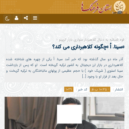
نام کاربری یا نشانی ایمیل
اینستاگرام
تلگرام
قوه قضائیه به دنبال کلاهبردار متواری بازار کریپتو ؛
دیدگاه های ارسال شده توسط شما، پس از تایید توسط تیم مدیریت در وب
«سینا. اُ »چگونه کلاهبرداری می کند؟
منتشر خواهد شد.
رمز عبور
پیام هایی که حاوی تهمت یا افترا باشد منتشر نخواهد شد.
پیام هایی که به غیر از زبان فارسی یا غیر مرتبط باشد منتشر نخواهد شد.
آذر ماه دو سال گذشته بود که خبر آمد سینا. اُ یکی از چهره های شناخته شده
کلاهبرداری در بازار ارز دیجیتال به کشور ترکیه گریخته است. او که پس از بازداشت
سینا استوی ( شریک خود ) با حجم عظیمی از پولهای مالباختگان به ترکیه گریخت و
مرا به خاطر بسپار
حال بعد از فرار او با وجود […]
انتشار :
- ۱۰:۳۵ ب.ظ
کد خبر :
1029