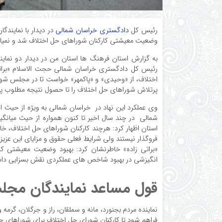
رئیس کل
دادگستری خراسان شمالی
وضعیت معیشتی کارکنان شوراهای حل اختلاف شد و نمیایند
به گزارش استان فرهنگ ها استان من در دیدار دو نمایند
رئیس کل دادگستری خراسان شمالی حجت الاسلام «براتی 
اختلاف، از «وحیدی» و «پاکمهر» خواست تا در مجلس شو
پرتلاش شوراهای حل اختلاف را تا حصول نتیجه مطلوب پی
وی عملکرد این نهاد در خراسان شمالی به ویژه از حیث 
شمالی در چند سال اخیر تا کنون همواره از حیث میانگی
استان اظهار کرد: هرچند کارکنان شوراهای حل اختلاف، خ
فروگذار نیستند ولی شرایط فعلی حقوق و مزایای این عزیزا
«براتی زاده» خاطرنشان کرد: بهبود وضعیت معیشتی ک
انگیزشی در بهبود شاخص های عملکردی نقش بسزایی داش
قول مساعد نمایندگان مج
نماینده مردم بجنورد، مانه و سملقان، راز و جرگلان، گرم
فراهم شود تا کارکنان شورای حل اختلاف برای شوراهای