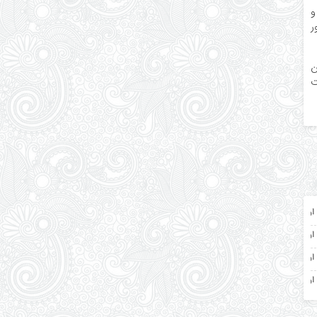
و
ر
ن
ت