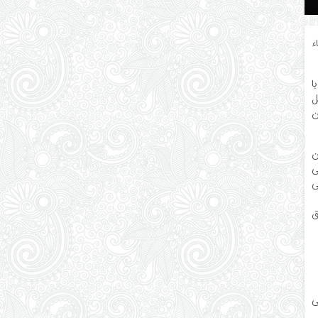
ء
ا
ل
ن
ن
ی
ی
ق
ی