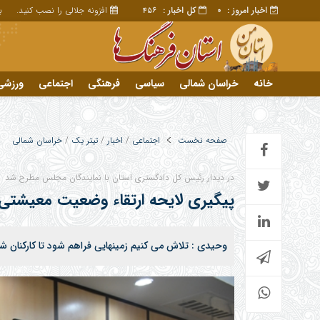
اخبار امروز :
کل اخبار :
افزونه جلالی را نصب کنید.
برا
456
0
خانه
خراسان شمالی
سیاسی
فرهنگی
اجتماعی
ورزشی
تبلیغات
خانه
صفحه نخست
اجتماعی
/
اخبار
/
تیتر یک
/
خراسان شمالی
دید
در دیدار رئیس کل دادگستری استان با نمایندگان مجلس مطرح شد
پیا
پیگیری لایحه ارتقاء وضعیت معیشتی 
پیا
وحیدی : تلاش می کنیم زمینهایی فراهم شود تا کارکنا