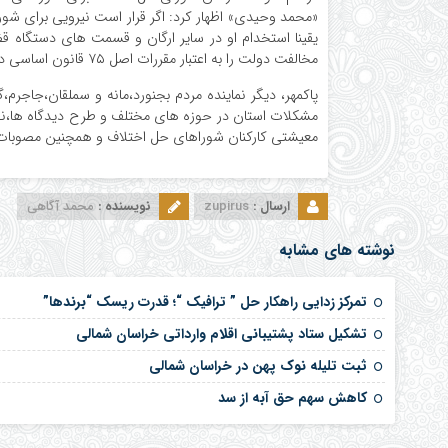
«محمد وحیدی» اظهار کرد: اگر قرار است نیرویی برای شور
یقینا استخدام او در سایر ارگان و قسمت های دستگاه 
مخالفت دولت را به اعتبار مقررات اصل ۷۵ قانون اساسی در پی خواهد داشت.
پاکمهر، دیگر نماینده مردم بجنورد،مانه و سملقان،جاجرم
مشکلات استان در حوزه های مختلف و طرح دیدگاه ها،نقط
معیشتی کارکنان شوراهای حل اختلاف و همچنین مصوبات س
ارسال :
zupirus
نویسنده :
محمد آگاهی
نوشته های مشابه
تمرکز زدایی راهکار حل ” ترافیک “؛ قدرت ریسک “برندها”
تشکیل ستاد پشتیبانی اقلام وارداتی خراسان شمالی
ثبت تلیله نوک پهن در خراسان شمالی
کاهش سهم حق آبه از سد