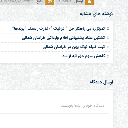
ارسال :
zupirus
منبع :
ir/news/84627292/-----
نوشته های مشابه
تمرکز زدایی راهکار حل ” ترافیک “؛ قدرت ریسک “برندها”
تشکیل ستاد پشتیبانی اقلام وارداتی خراسان شمالی
ثبت تلیله نوک پهن در خراسان شمالی
کاهش سهم حق آبه از سد
ارسال دیدگاه
دیدگاه خود را اینجا بنویسید