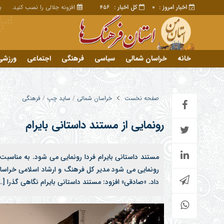
اخبار امروز :
کل اخبار :
افزونه جلالی را نصب کنید.
برا
456
0
خانه
خراسان شمالی
سیاسی
فرهنگی
اجتماعی
ورزشی
تبلیغات
خانه
صفحه نخست
خراسان شمالی
/
ساید چپ
/
فرهنگی
دید
رونمایی از مستند داستانی بایرام
پیا
پیا
مستند داستانی بایرام فردا رونمایی می شود. به مناسب
داد. «صادقی» افزود: مستند داستانی بایرام نگاهی گذرا […