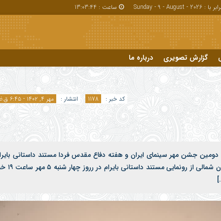
بر با : Sunday - 9 - August - 2026
ساعت :
13:03:45
گزارش تصویری
درباره ما
درباره ما
کد خبر :
1178
انتشار :
مهر ۴, ۱۴۰۲ - ۶:۴۵ ق.ظ
گاه های ارسال شده توسط شما، پس از تایید توسط تیم مدیریت در وب منتشر خواهد شد.
م هایی که حاوی تهمت یا افترا باشد منتشر نخواهد شد.
م هایی که به غیر از زبان فارسی یا غیر مرتبط باشد منتشر نخواهد شد.
ت دومین جشن مهر سینمای ایران و هفته دفاع مقدس فردا مستند داستانی بایرا
رونمایی می شود مدیر کل فرهنگ و ارشاد اسلامی خراسان شمالی از رونمایی مستند داستانی
]