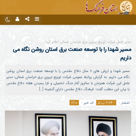
نام کاربری یا نشانی ایمیل
اینستاگرام
تلگرام
مدیر عامل شرکت توزیع نیروی برق خراسان شمالی اعلام کرد:
دیدگاه های ارسال شده توسط شما، پس از تایید توسط تیم مدیریت در وب
مسیر شهدا را با توسعه صنعت برق استان روشن نگاه می
منتشر خواهد شد.
رمز عبور
پیام هایی که حاوی تهمت یا افترا باشد منتشر نخواهد شد.
داریم
پیام هایی که به غیر از زبان فارسی یا غیر مرتبط باشد منتشر نخواهد شد.
مسیر شهدا و ارزش های ۸ سال دفاع مقدس را با توسعه صنعت برق استان روشن
نگاه می داریم. به گزارش روابط عمومی شرکت توزیع نیروی برق خراسان شمالی؛ مدیر
مرا به خاطر بسپار
عامل این شرکت همزمان با سالروز آغاز جنگ تحمیلی و فرا رسیدن هفته دفاع مقدس
با بیان این مطلب گفت: فرهنگ دفاع مقدس دارای گنجینه […]
انتشار :
- ۹:۲۴ ب.ظ
کد خبر :
1200