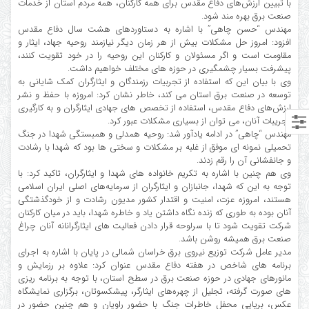
با تبیین ارزش‌های دفاع مقدس برای همه کارکنان، همه مردم استان از خدمات
صنعت برق بهره مند شود.
مهندس “حسن چاهی” با اشاره به دستاوردهای هشت سال دفاع مقدس
افزود: امروز حل مشکلات بیش از هر زمان دیگر نیازمند روحیه جهاد، ایثار و
مقاومت است و اگر مسئولان و کارکنان این روحیه را در خود تقویت کنند،
پیشرفت بسیار چشمگیری در حوزه های مختلف خواهیم داشت.
وی با بیان این که استفاده از تجربیات رزمندگان و ایثارگران کمک شایانی به
توسعه در صنعت برق استان می کند، خاطر نشان کرد: امروزه با حفظ و نشر
ارزش‌های دفاع مقدس، استفاده از تخصص های جهادی ایثارگران و به کارگیری
تجریبات آنان، می توان از بسیاری مشکلات عبور کرد.
مهندس “چاهی” در ادامه یادآور شد: روحیه همدلی و همبستگی شهدا در جنگ
تحمیلی نمونه ای موفق از غلبه بر مشکلات و سختی ها بود که شهدا با رشادت
و جانفشانی آن را رقم زدند.
وی هم چنین با اشاره به تکریم خانواده های شهدا و ایثارگران، تاکید کرد: با
توجه به این که شهدا، جانبازان و ایثارگران از سرمایه‌های اصلی ایران اسلامی
هستند، امروزه عزت، امنیت و اقتدار کشور مدیون رشادت و از خودگذشتگی
آنان بوده به طوری که زنده نگاه داشتن یاد و خاطره شهدا، باید در میان کارکنان
شرکت تقویت شود تا با سرلوحه قرار دادن فعالیت های ایثارگرانانه آنان چراغ
صنعت برق همیشه روشن باشد.
مدیر عامل شرکت توزیع نیروی برق خراسان شمالی در پایان با اشاره به اجرای
برنامه های شاخص در هفته دفاع مقدس عنوان کرد: علاوه بر رزمایش و
مانورهای جهادی در حوزه صنعت برق در سطح استان، با توجه به برنامه ریزی
های صورت گرفته، تجلیل از چهره‌های ایثارگر، پیشکسوتان، برگزاری نمایشگاه
عکس، برپایی محفل خاطرات جنگ با حضور راویان و هم چنین حضور در