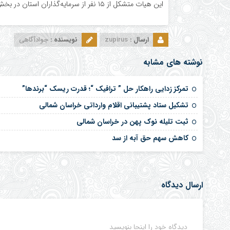
این هیات متشکل از ۱۵ نفر از سرمایه‌گذاران استان در بخش های کشاورزی، صنایع غذایی و بازرگانی خارجی می باشند.
ارسال :
zupirus
نویسنده :
جوادآگاهی
نوشته های مشابه
تمرکز زدایی راهکار حل ” ترافیک “؛ قدرت ریسک “برندها”
تشکیل ستاد پشتیبانی اقلام وارداتی خراسان شمالی
ثبت تلیله نوک پهن در خراسان شمالی
کاهش سهم حق آبه از سد
ارسال دیدگاه
دیدگاه خود را اینجا بنویسید