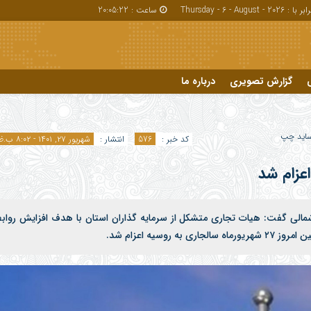
بر با : Thursday - 6 - August - 2026
ساعت :
20:05:23
گزارش تصویری
درباره ما
درباره ما
اید چپ
کد خبر :
576
انتشار :
شهریور ۲۷, ۱۴۰۱ - ۸:۰۲ ب.ظ
گاه های ارسال شده توسط شما، پس از تایید توسط تیم مدیریت در وب منتشر خواهد شد.
عزام شد
م هایی که حاوی تهمت یا افترا باشد منتشر نخواهد شد.
م هایی که به غیر از زبان فارسی یا غیر مرتبط باشد منتشر نخواهد شد.
شمالی گفت: هیات تجاری متشکل از سرمایه گذاران استان با هدف افزایش رواب
سیه اعزام شد.