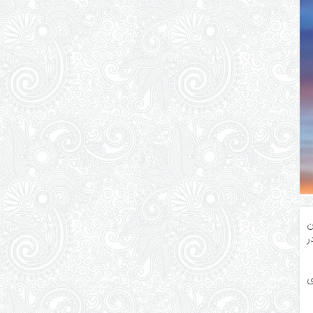
ن
در
ری