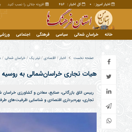
اخبار امروز :
کل اخبار :
افزونه جلالی را نصب کنید.
برا
456
0
خانه
خراسان شمالی
سیاسی
فرهنگی
اجتماعی
ورزشی
تبلیغات
خانه
صفحه نخست
اخبار
/
اقتصادی
/
تیتر یک
/
خراسان شمالی
/
س
دید
هیات تجاری خراسان‌شمالی به روسیه ا
پیا
پیا
رییس اتاق بازرگانی، صنایع، معادن و کشاورزی خراسان 
تجاری، بهره‌برداری اقتصادی و شناسایی ظرفیت‌های طرفین امروز ۲۷ شهریورماه سالجاری به رو