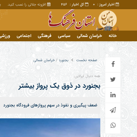
اخبار امروز :
کل اخبار :
افزونه جلالی را نصب کنید.
برا
456
0
خانه
خراسان شمالی
سیاسی
فرهنگی
اجتماعی
ورزشی
تبلیغات
خانه
صفحه نخست
بجنورد
/
خراسان شمالی
دید
همه دنبال ایرلاین;
پیا
بجنورد در ذوق یک پرواز بیشتر
پیا
ضعف پیگیری و نفوذ در سهم پروازهای فرودگاه بجنورد