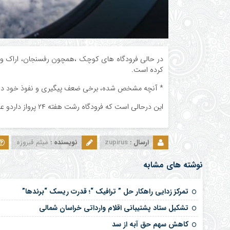
در حالی فرودگاه های کوچک ،همچون رفسنجان، اراک و… به
کرده است.
* آنچه مشخص شده، برخی ضعف پیگیری و نفوذ خود در سهم
این درحالی است که فرودگاه رشت هفته ۲۴ پرواز داردو علاوه بر پرواز های داخلی نجف ،بغداد،ایروان،و حالا ترکیه و روسیه…
ارسال :
zupirus
نویسنده :
میثم فیروزه
نوشته های مشابه
تمرکز زدایی راهکار حل ” ترافیک “؛ قدرت ریسک “برندها”
تشکیل ستاد پشتیبانی اقلام وارداتی خراسان شمالی
کاهش سهم حق آبه از سد