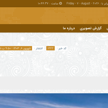
بر با : Friday - 7 - August - 2026
ساعت :
10:44:38
گزارش تصویری
درباره ما
درباره ما
کد خبر :
1442
انتشار :
شهریور ۸, ۱۴۰۳ - ۹:۵۰ ب.ظ
گاه های ارسال شده توسط شما، پس از تایید توسط تیم مدیریت در وب منتشر خواهد شد.
م هایی که حاوی تهمت یا افترا باشد منتشر نخواهد شد.
م هایی که به غیر از زبان فارسی یا غیر مرتبط باشد منتشر نخواهد شد.