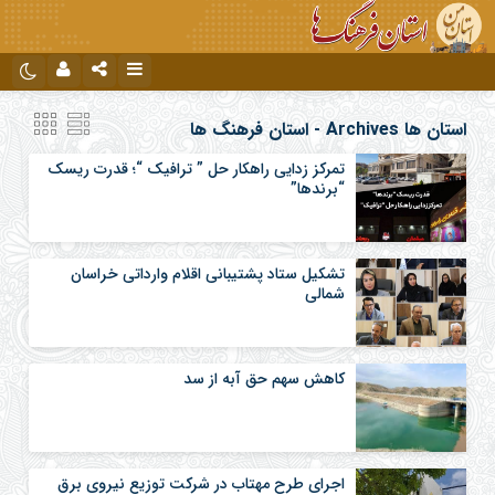
نام کاربری یا نشانی ایمیل
اینستاگرام
تلگرام
استان ها Archives - استان فرهنگ ها
تمرکز زدایی راهکار حل ” ترافیک “؛ قدرت ریسک
“برندها”
رمز عبور
تشکیل ستاد پشتیبانی اقلام وارداتی خراسان
مرا به خاطر بسپار
شمالی
کاهش سهم حق آبه از سد
اجرای طرح مهتاب در شرکت توزیع نیروی برق