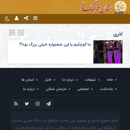
نام کاربری یا نشانی ایمیل
اینستاگرام
تلگرام
آذری
ما کوچکیم یا این جشنواره خیلی بزرگ بود؟!
رمز عبور
مرا به خاطر بسپار
خانه
تبلیغات
درباره ما
اخبار
استان ها
یادداشت
اجتماعی
خراسان شمالی
درباره ما
تمام حقوق مادی و معنوی این سایت متعلق به پایگاه خبری استان
فرهنگها می باشد و استفاده از مطالب با ذکر منبع بلامانع است.