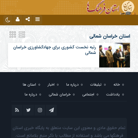
نام کاربری یا نشانی ایمیل
اینستاگرام
تلگرام
استان خراسان شمالی
رتبه نخست کشوری برای جهادکشاورزی خراسان
شمالی
رمز عبور
مرا به خاطر بسپار
خانه
تبلیغات
درباره ما
اخبار
استان ها
یادداشت
اجتماعی
خراسان شمالی
درباره ما
تمام حقوق مادی و معنوی این سایت متعلق به پایگاه خبری استان
فرهنگها می باشد و استفاده از مطالب با ذکر منبع بلامانع است.