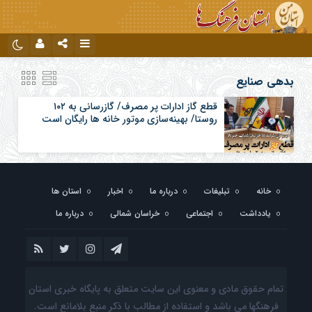
نام کاربری یا نشانی ایمیل
اینستاگرام
تلگرام
بدهی صنایع
قطع گاز ادارات پر مصرف/ گازرسانی به ۱۰۲
روستا/ بهینه‌سازی موتور خانه ها رایگان است
رمز عبور
مرا به خاطر بسپار
خانه
تبلیغات
درباره ما
اخبار
استان ها
یادداشت
اجتماعی
خراسان شمالی
درباره ما
تمام حقوق مادی و معنوی این سایت متعلق به پایگاه خبری استان
فرهنگها می باشد و استفاده از مطالب با ذکر منبع بلامانع است.