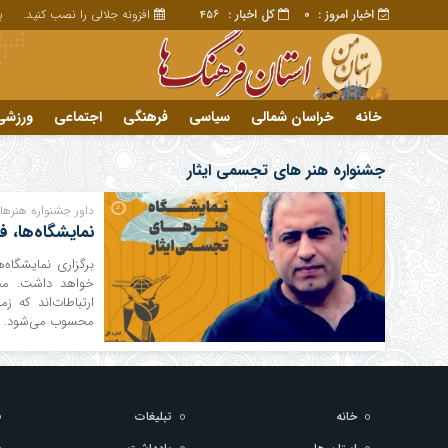
اخبار امروز :
کل اخبار :
افزونه جلالی را نصب کنید.
برا
456
0
خانه
خراسان شمالی
سیاسی
فرهنگی
اجتماعی
ورزشی
تبلیغات
خانه
جشنواره هنر های تجسمی ایثار
داور جشنواره هنره
نمایشگاه‌ها، 
برگزاری نمایشگاه‌
خواهد داشت. محم
ارتباطات‌اند که ز
محسوب می‌شود. هن
خانه
تبلیغات