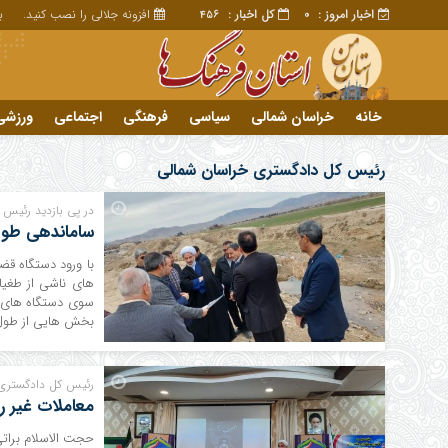
اخبار امروز :
کل اخبار :
افزونه جلالی را نصب کنید.
برا
456
0
خانه
خراسان شمالی
سیاسی
فرهنگی
اجتماعی
ورزشی
تبلیغات
خانه
رئیس کل دادگستری خراسان شمالی
در پی بازدید رئیس 
ساماندهی طول 
با ورود دستگاه قض
های ناشی از طغیا
سوی دستگاه های ا
بخش هایی از طول 
رئیس کل دادگستری با اشاره به افزایش 14 هزار
معاملات غیر ر
حجت الاسلام براتی