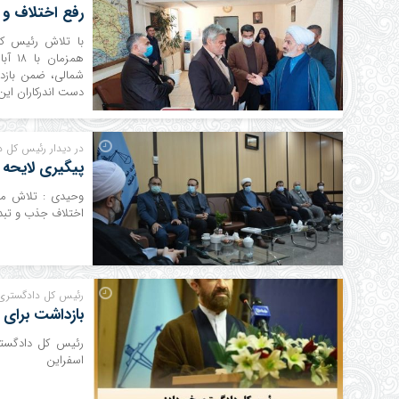
رفع اختلاف و
با تلاش رئیس ک
همزم
شمالی، ضمن بازدید
دست اندرکاران این
در دیدار رئیس کل 
پیگیری لایحه
وحیدی : تلاش می 
اختلاف جذب و تب
رئیس کل دادگستری 
بازداشت برای ا
رئیس کل دادگستر
اسفراین