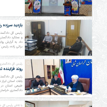
بازدید سرزده 
رئیس کل دادگستری
و عملکرد دادگستری
داد. به گزارش رو
براتی زاده، رئیس
رئیس کل دادگستری خ
روند فزاینده ت
رئیس کل دادگستری 
باغات استان ابراز
طبیعی استان در 
دادگستری خراسان ش
با تلاش رئیس کل 