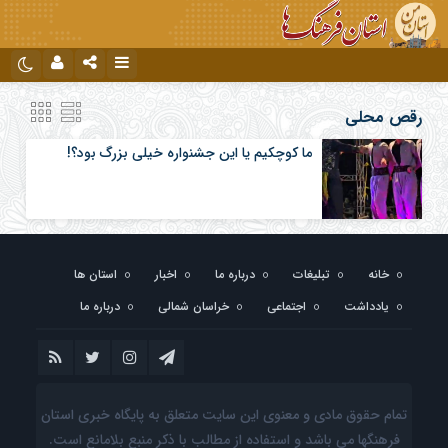
نام کاربری یا نشانی ایمیل
اینستاگرام
تلگرام
رقص محلی
ما کوچکیم یا این جشنواره خیلی بزرگ بود؟!
رمز عبور
مرا به خاطر بسپار
خانه
تبلیغات
درباره ما
اخبار
استان ها
یادداشت
اجتماعی
خراسان شمالی
درباره ما
تمام حقوق مادی و معنوی این سایت متعلق به پایگاه خبری استان
فرهنگها می باشد و استفاده از مطالب با ذکر منبع بلامانع است.