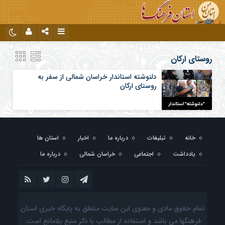
نام کاربری یا نشانی ایمیل
اینستاگرام
تلگرام
روستای ارکان
دلنوشته استاندار خراسان شمالی از سفر به
روستای ارکان
رمز عبور
مرا به خاطر بسپار
خانه
تبلیغات
درباره ما
اخبار
استان ها
یادداشت
اجتماعی
خراسان شمالی
درباره ما
تمام حقوق مادی و معنوی این سایت متعلق به پایگاه خبری استان
فرهنگها می باشد و استفاده از مطالب با ذکر منبع بلامانع است.