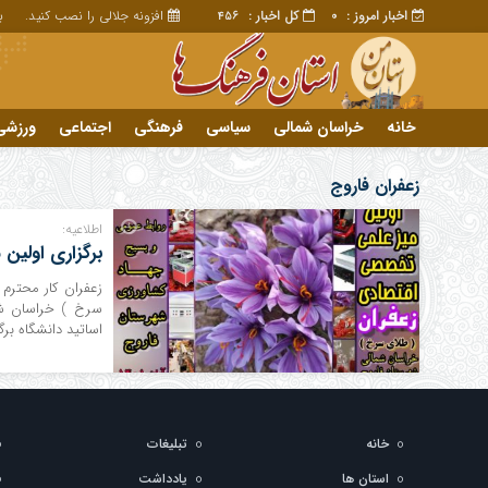
اخبار امروز :
کل اخبار :
افزونه جلالی را نصب کنید.
برا
456
0
خانه
خراسان شمالی
سیاسی
فرهنگی
اجتماعی
ورزشی
تبلیغات
خانه
زعفران فاروج
اطلاعیه:
برگزاری اولین
زعفران کار محترم
سرخ ) خراسان شم
اساتید دانشگاه برگ
خانه
تبلیغات
استان ها
یادداشت