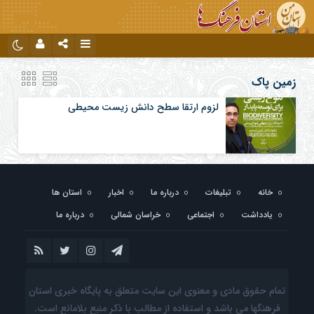
نام کاربری یا نشانی ایمیل
اینستاگرام
تلگرام
زمین پاک
لزوم ارتقا سطح دانش زیست محیطی
رمز عبور
مرا به خاطر بسپار
خانه
تبلیغات
درباره ما
اخبار
استان ها
یادداشت
اجتماعی
خراسان شمالی
درباره ما
تمام حقوق مادی و معنوی این سایت متعلق به پایگاه خبری استان
فرهنگها می باشد و استفاده از مطالب با ذکر منبع بلامانع است.