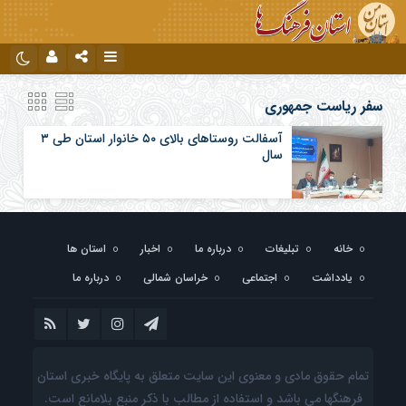
نام کاربری یا نشانی ایمیل
اینستاگرام
تلگرام
سفر ریاست جمهوری
آسفالت روستاهای بالای ۵۰ خانوار استان طی ۳
سال
رمز عبور
مرا به خاطر بسپار
خانه
تبلیغات
درباره ما
اخبار
استان ها
یادداشت
اجتماعی
خراسان شمالی
درباره ما
تمام حقوق مادی و معنوی این سایت متعلق به پایگاه خبری استان
فرهنگها می باشد و استفاده از مطالب با ذکر منبع بلامانع است.