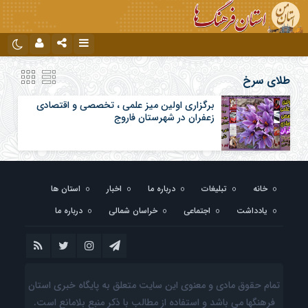
نام کاربری یا نشانی ایمیل
اینستاگرام
تلگرام
طلای سرخ
برگزاری اولین میز علمی ، تخصصی و اقتصادی
زعفران در شهرستان فاروج
رمز عبور
مرا به خاطر بسپار
خانه
تبلیغات
درباره ما
اخبار
استان ها
یادداشت
اجتماعی
خراسان شمالی
درباره ما
تمام حقوق مادی و معنوی این سایت متعلق به پایگاه خبری استان
فرهنگها می باشد و استفاده از مطالب با ذکر منبع بلامانع است.