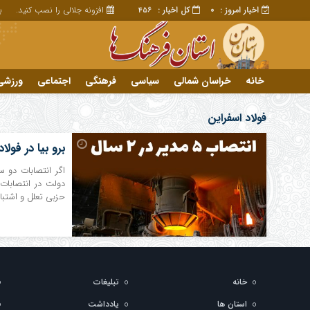
اخبار امروز :
کل اخبار :
افزونه جلالی را نصب کنید.
برا
456
0
خانه
خراسان شمالی
سیاسی
فرهنگی
اجتماعی
ورزشی
تبلیغات
خانه
فولاد اسفراین
برو بیا در فولاد اسفر
اگر انتصابات دو
دولت در انتصابات
حزبی تعلل و اشتبا
خانه
تبلیغات
استان ها
یادداشت