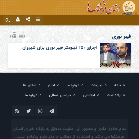
نام کاربری یا نشانی ایمیل
اینستاگرام
تلگرام
فیبر نوری
اجرای ۲۵۰ کیلومتر فیبر نوری برای شیروان
رمز عبور
مرا به خاطر بسپار
خانه
تبلیغات
درباره ما
اخبار
استان ها
یادداشت
اجتماعی
خراسان شمالی
درباره ما
تمام حقوق مادی و معنوی این سایت متعلق به پایگاه خبری استان
فرهنگها می باشد و استفاده از مطالب با ذکر منبع بلامانع است.