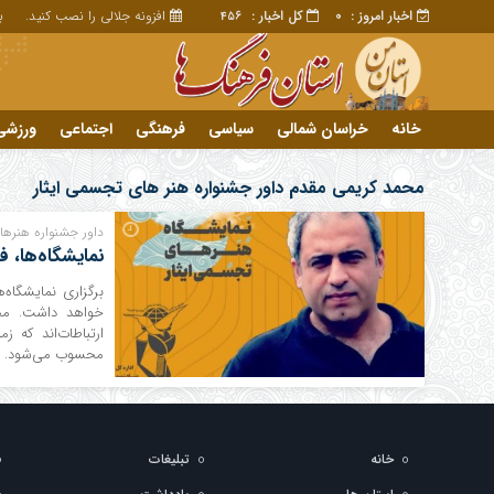
اخبار امروز :
کل اخبار :
افزونه جلالی را نصب کنید.
برا
456
0
خانه
خراسان شمالی
سیاسی
فرهنگی
اجتماعی
ورزشی
تبلیغات
خانه
محمد کریمی مقدم داور جشنواره هنر های تجسمی ایثار
داور جشنواره هنره
نمایشگاه‌ها، 
برگزاری نمایشگاه‌
خواهد داشت. محم
ارتباطات‌اند که ز
محسوب می‌شود. هن
خانه
تبلیغات