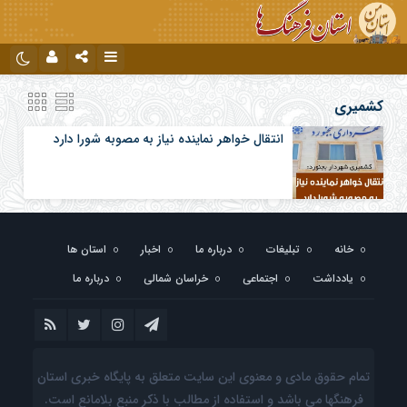
نام کاربری یا نشانی ایمیل
اینستاگرام
تلگرام
کشمیری
انتقال خواهر نماینده نیاز به مصوبه شورا دارد
رمز عبور
مرا به خاطر بسپار
خانه
تبلیغات
درباره ما
اخبار
استان ها
یادداشت
اجتماعی
خراسان شمالی
درباره ما
تمام حقوق مادی و معنوی این سایت متعلق به پایگاه خبری استان
فرهنگها می باشد و استفاده از مطالب با ذکر منبع بلامانع است.