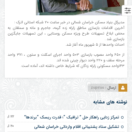
مدیرکل بنیاد مسکن خراسان شمالی در خبر ساعت ۲۰ شبکه استانی اترک :
آخرین اقدامات بازسازی مناطق زلزله زده گرمه، جاجرم و مانه و سملقان به
محض ابلاغ تسهیلات طرح ویژه مسکن روستایی ، این تسهیلات جایگزین
بازسازی شد .
احداث واحدها از ۵ شهریور ماه آغاز شد.
از ۶۵۰ واحد مصوب بازسازی ۵۰۳ واحد اجرای اسکلت و ستون ، ۳۷۱ واحد
مرحله سقف و ۲۲۰ واحد دیوار چینی شده اند.
۱۴۳واحد مسکونی زلزله زدگان که شرایط خاص داشته اند، آماده است.
ارسال :
zupirus
نوشته های مشابه
۲۲ اردیبهشت ۱۴۰۵
تمرکز زدایی راهکار حل ” ترافیک “؛ قدرت ریسک “برندها”
۲۰ اردیبهشت ۱۴۰۵
تشکیل ستاد پشتیبانی اقلام وارداتی خراسان شمالی